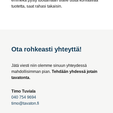
emmekä pysty tuottamaan tilalle uutta korvaavaa
tuotetta, saat rahasi takaisin.
Ota rohkeasti yhteyttä!
Jätä viesti niin olemme sinuun yhteydessä
mahdollisimman pian.
Tehdään yhdessä jotain
tavatonta.
Timo Tuviala
040 754 9694
timo@tavaton.fi