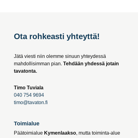
Ota rohkeasti yhteyttä!
Jätä viesti niin olemme sinuun yhteydessä
mahdollisimman pian.
Tehdään yhdessä jotain
tavatonta.
Timo Tuviala
040 754 9694
timo@tavaton.fi
Toimialue
Päätoimialue
Kymenlaakso
, mutta toiminta-alue