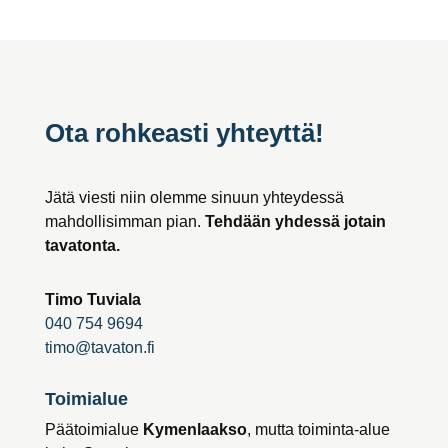
Ota rohkeasti yhteyttä!
Jätä viesti niin olemme sinuun yhteydessä
mahdollisimman pian.
Tehdään yhdessä jotain
tavatonta.
Timo Tuviala
040 754 9694
timo@tavaton.fi
Toimialue
Päätoimialue
Kymenlaakso
, mutta toiminta-alue