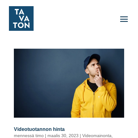
Videotuotannon hinta
mennessä
timo
|
maalis 30, 2023
|
Videomainonta
,