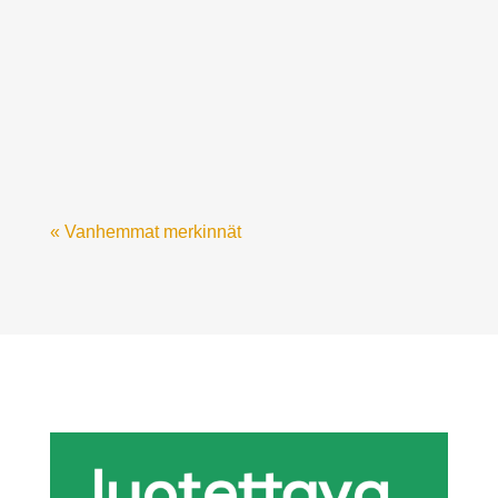
Tällä kertaa kameran eteen pääsi curaMIN-
vitamiinipurkki, joka kuvattiin osana omaa
tuotekuvaus-...
« Vanhemmat merkinnät