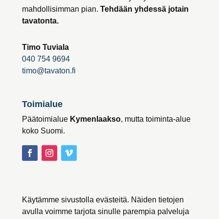
mahdollisimman pian.
Tehdään yhdessä jotain
tavatonta.
Timo Tuviala
040 754 9694
timo@tavaton.fi
Toimialue
Päätoimialue
Kymenlaakso
, mutta toiminta-alue
koko Suomi.
Käytämme sivustolla evästeitä. Näiden tietojen
avulla voimme tarjota sinulle parempia palveluja