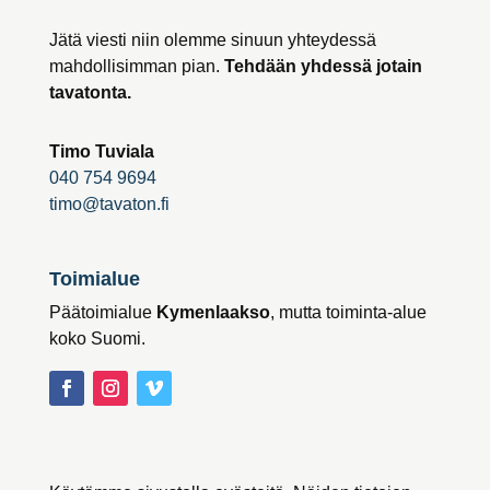
Jätä viesti niin olemme sinuun yhteydessä
mahdollisimman pian.
Tehdään yhdessä jotain
tavatonta.
Timo Tuviala
040 754 9694
timo@tavaton.fi
Toimialue
Päätoimialue
Kymenlaakso
, mutta toiminta-alue
koko Suomi.