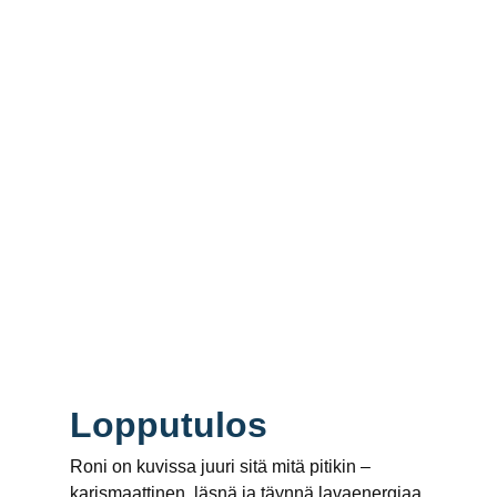
Lopputulos
Roni on kuvissa juuri sitä mitä pitikin –
karismaattinen, läsnä ja täynnä lavaenergiaa.