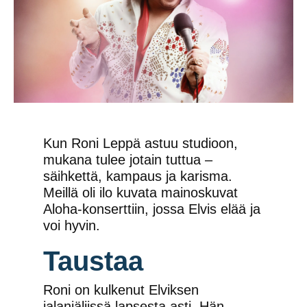
Kun Roni Leppä astuu studioon,
mukana tulee jotain tuttua –
säihkettä, kampaus ja karisma.
Meillä oli ilo kuvata mainoskuvat
Aloha-konserttiin, jossa Elvis elää ja
voi hyvin.
Taustaa
Roni on kulkenut Elviksen
jalanjäljissä lapsesta asti. Hän