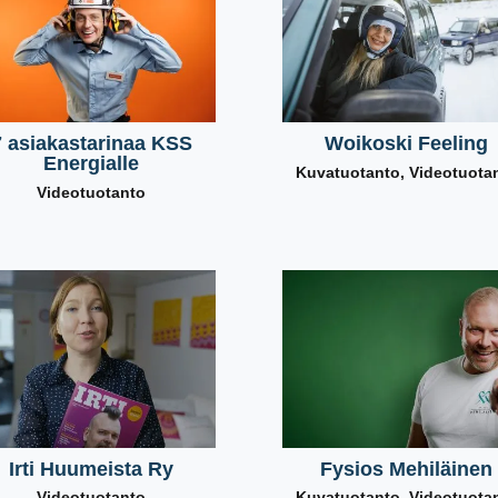
7 asiakastarinaa KSS
Woikoski Feeling
Energialle
Kuvatuotanto
,
Videotuota
Videotuotanto
Irti Huumeista Ry
Fysios Mehiläinen
Videotuotanto
Kuvatuotanto
,
Videotuota