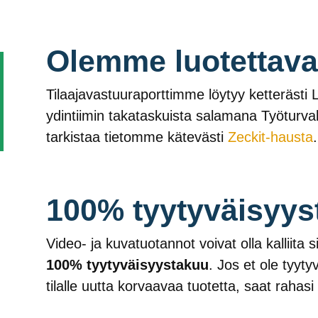
Olemme luotettav
Tilaajavastuuraporttimme löytyy ketterästi 
ydintiimin takataskuista salamana Työturval
tarkistaa tietomme kätevästi
Zeckit-hausta
.
100% tyytyväisyys
Video- ja kuvatuotannot voivat olla kalliita 
100% tyytyväisyystakuu
. Jos et ole tyy
tilalle uutta korvaavaa tuotetta, saat rahasi 