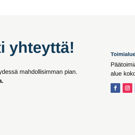
i yhteyttä!
Toimialu
Päätoimi
eydessä mahdollisimman pian.
alue kok
a.