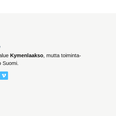
e
alue
Kymenlaakso
, mutta toiminta-
o Suomi.