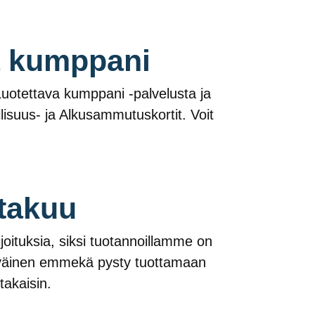
a kumppani
Luotettava kumppani -palvelusta ja
lisuus- ja Alkusammutuskortit. Voit
takuu
sijoituksia, siksi tuotannoillamme on
tyväinen emmekä pysty tuottamaan
takaisin.