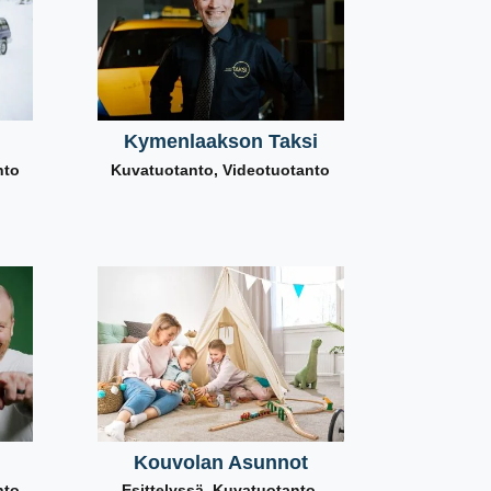
Kymenlaakson Taksi
nto
Kuvatuotanto
,
Videotuotanto
Kouvolan Asunnot
nto
Esittelyssä
,
Kuvatuotanto
,