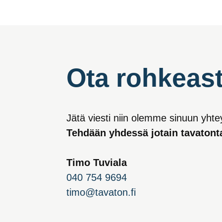
Ota rohkeast
Jätä viesti niin olemme sinuun yht
Tehdään yhdessä jotain tavatont
Timo Tuviala
040 754 9694
timo@tavaton.fi