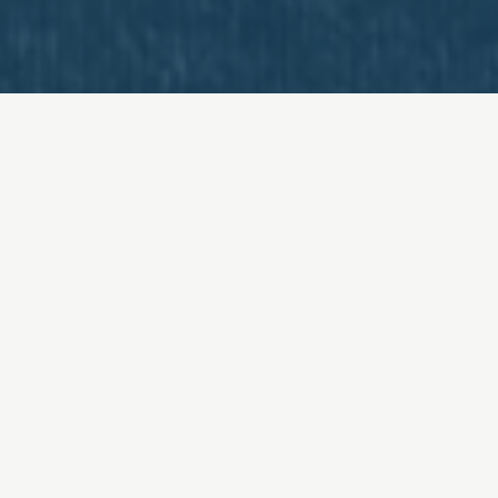

Kaikissa elämänvaiheissa koti on ilon ja lämmön
lähde. Kouvolan Asunnot on alueen suurin toimija
vuokra-asuntomarkkinoilla. Yritys tarjoaa
kohtuuhintaista vuokra-asumista kaikkiin
elämäntilanteisiin eri puolilta kaupunkia.