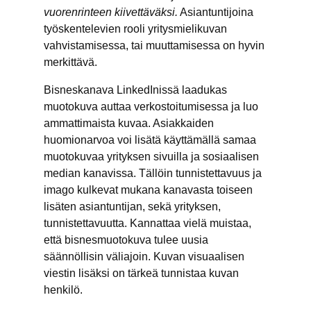
vuorenrinteen kiivettäväksi.
Asiantuntijoina
työskentelevien rooli yritysmielikuvan
vahvistamisessa, tai muuttamisessa on hyvin
merkittävä.
Bisneskanava LinkedInissä laadukas
muotokuva auttaa verkostoitumisessa ja luo
ammattimaista kuvaa. Asiakkaiden
huomionarvoa voi lisätä käyttämällä samaa
muotokuvaa yrityksen sivuilla ja sosiaalisen
median kanavissa. Tällöin tunnistettavuus ja
imago kulkevat mukana kanavasta toiseen
lisäten asiantuntijan, sekä yrityksen,
tunnistettavuutta. Kannattaa vielä muistaa,
että bisnesmuotokuva tulee uusia
säännöllisin väliajoin. Kuvan visuaalisen
viestin lisäksi on tärkeä tunnistaa kuvan
henkilö.