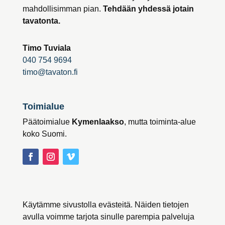
mahdollisimman pian.
Tehdään yhdessä jotain
tavatonta.
Timo Tuviala
040 754 9694
timo@tavaton.fi
Toimialue
Päätoimialue
Kymenlaakso
, mutta toiminta-alue
koko Suomi.
Käytämme sivustolla evästeitä. Näiden tietojen
avulla voimme tarjota sinulle parempia palveluja