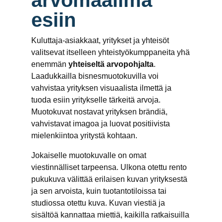
arvomaailma
esiin
Kuluttaja-asiakkaat, yritykset ja yhteisöt
valitsevat itselleen yhteistyökumppaneita yhä
enemmän
yhteiseltä arvopohjalta
.
Laadukkailla bisnesmuotokuvilla voi
vahvistaa yrityksen visuaalista ilmettä ja
tuoda esiin yritykselle tärkeitä arvoja.
Muotokuvat nostavat yrityksen brändiä,
vahvistavat imagoa ja luovat positiivista
mielenkiintoa yritystä kohtaan.
Jokaiselle muotokuvalle on omat
viestinnälliset tarpeensa. Ulkona otettu rento
pukukuva välittää erilaisen kuvan yrityksestä
ja sen arvoista, kuin tuotantotiloissa tai
studiossa otettu kuva. Kuvan viestiä ja
sisältöä kannattaa miettiä, kaikilla ratkaisuilla