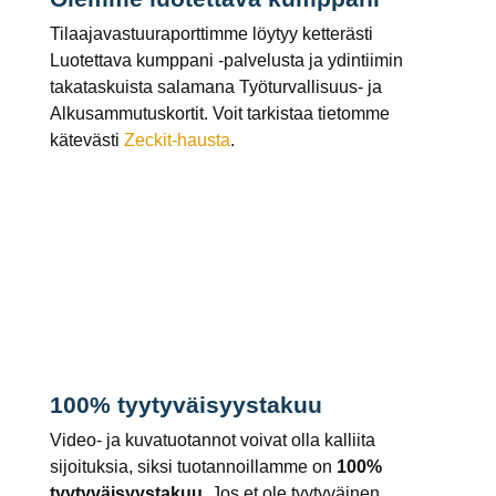
Tilaajavastuuraporttimme löytyy ketterästi
Luotettava kumppani -palvelusta ja ydintiimin
takataskuista salamana Työturvallisuus- ja
Alkusammutuskortit. Voit tarkistaa tietomme
kätevästi
Zeckit-hausta
.
100% tyytyväisyystakuu
Video- ja kuvatuotannot voivat olla kalliita
sijoituksia, siksi tuotannoillamme on
100%
tyytyväisyystakuu
. Jos et ole tyytyväinen