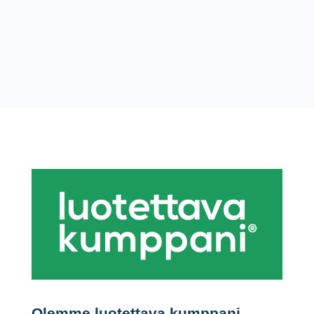
yrityksesi on paljon
mielenkiintoisempi?...
Olemme luotettava kumppani