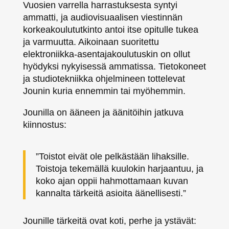
Vuosien varrella harrastuksesta syntyi
ammatti, ja audiovisuaalisen viestinnän
korkeakoulututkinto antoi itse opitulle tukea
ja varmuutta. Aikoinaan suoritettu
elektroniikka-asentajakoulutuskin on ollut
hyödyksi nykyisessä ammatissa. Tietokoneet
ja studiotekniikka ohjelmineen tottelevat
Jounin kuria ennemmin tai myöhemmin.
Jounilla on ääneen ja äänitöihin jatkuva
kiinnostus:
”Toistot eivät ole pelkästään lihaksille.
Toistoja tekemällä kuulokin harjaantuu, ja
koko ajan oppii hahmottamaan kuvan
kannalta tärkeitä asioita äänellisesti.”
Jounille tärkeitä ovat koti, perhe ja ystävät: