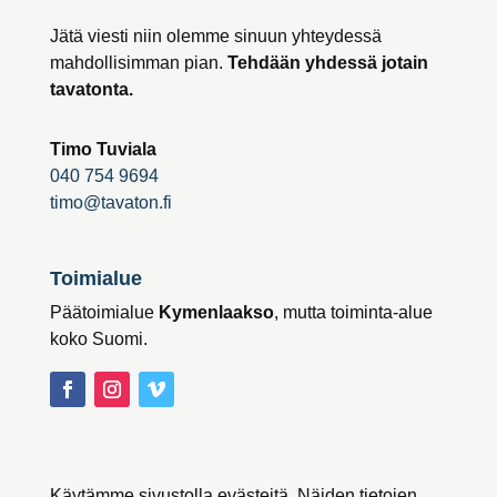
Jätä viesti niin olemme sinuun yhteydessä
mahdollisimman pian.
Tehdään yhdessä jotain
tavatonta.
Timo Tuviala
040 754 9694
timo@tavaton.fi
Toimialue
Päätoimialue
Kymenlaakso
, mutta toiminta-alue
koko Suomi.
Käytämme sivustolla evästeitä. Näiden tietojen